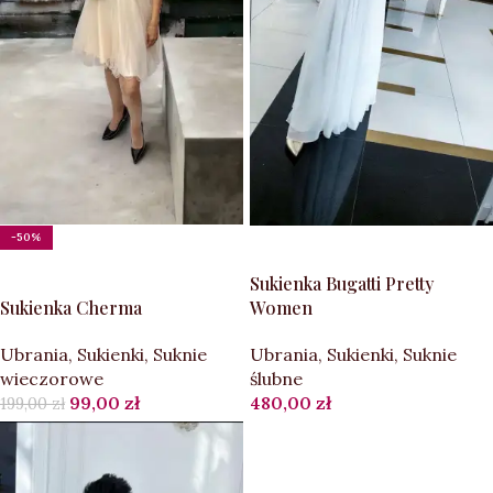
-50%
WYBIERZ OPCJE
WYBIERZ OPCJE
Sukienka Bugatti Pretty
Sukienka Cherma
Women
Ubrania
,
Sukienki
,
Suknie
Ubrania
,
Sukienki
,
Suknie
wieczorowe
ślubne
99,00
zł
480,00
zł
199,00
zł