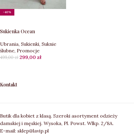
-40%
WYBIERZ OPCJE
Sukienka Ocean
Ubrania
,
Sukienki
,
Suknie
ślubne
,
Promocje
299,00
zł
499,00
zł
Kontakt
Butik dla kobiet z klasą. Szeroki asortyment odzieży
damskiej i męskiej. Wysoka, Pl. Powst. Wlkp. 2/8A.
E-mail: sklep@lavip.pl