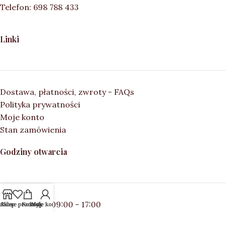
Telefon: 698 788 433
Linki
Dostawa, płatności, zwroty - FAQs
Polityka prywatności
Moje konto
Stan zamówienia
Godziny otwarcia
Poniedziałek 09:00 - 17:00
ubione produkty
Sklep
Koszyk
Moje konto
Wtorek 09:00 - 17:00