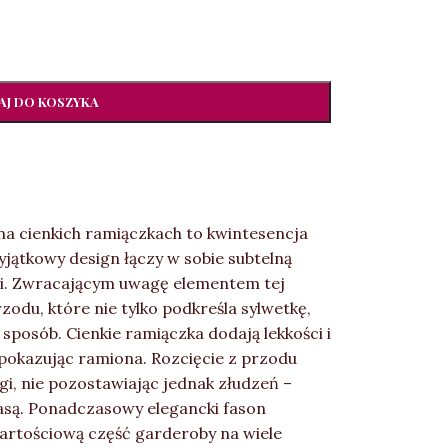
J DO KOSZYKA
a cienkich ramiączkach to kwintesencja
wyjątkowy design łączy w sobie subtelną
i. Zwracającym uwagę elementem tej
rzodu, które nie tylko podkreśla sylwetkę,
 sposób. Cienkie ramiączka dodają lekkości i
e pokazując ramiona. Rozcięcie z przodu
i, nie pozostawiając jednak złudzeń –
asą. Ponadczasowy elegancki fason
wartościową część garderoby na wiele