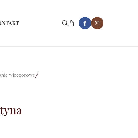
ONTAKT
knie wieczorowe
/
atyna