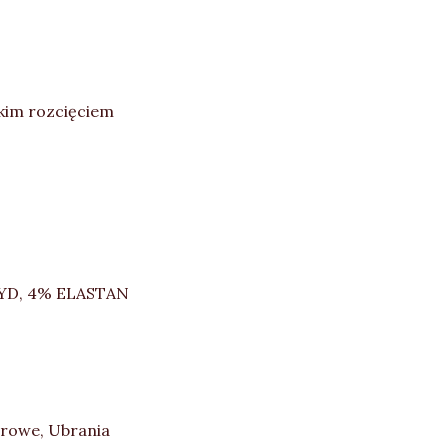
kim rozcięciem
MYD, 4% ELASTAN
orowe
,
Ubrania