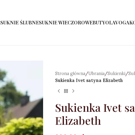
A
SUKNIE ŚLUBNE
SUKNIE WIECZOROWE
BUTY
OLAVOGA
K
Strona główna
/
Ubrania
/
Sukienki
/
Su
Sukienka Ivet satyna Elizabeth
Sukienka Ivet s
Elizabeth