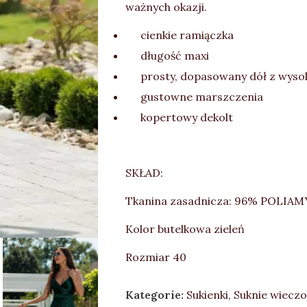
ważnych okazji.
cienkie ramiączka
długość maxi
prosty, dopasowany dół z wyso
gustowne marszczenia
kopertowy dekolt
SKŁAD:
Tkanina zasadnicza: 96% POLIA
Kolor butelkowa zieleń
Rozmiar 40
Kategorie:
Sukienki
,
Suknie wiecz