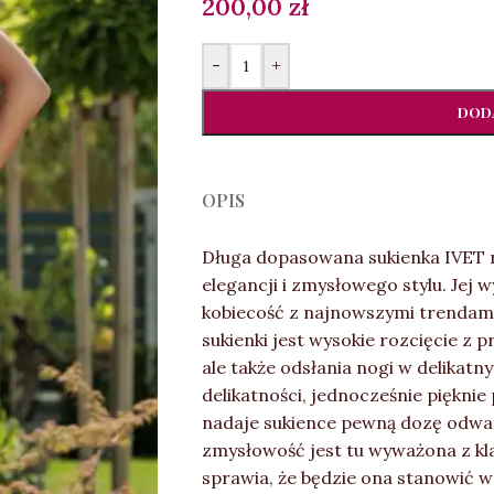
200,00
zł
-
+
DODA
OPIS
Długa dopasowana sukienka IVET n
elegancji i zmysłowego stylu. Jej 
kobiecość z najnowszymi trendam
sukienki jest wysokie rozcięcie z p
ale także odsłania nogi w delikatny
delikatności, jednocześnie piękni
nadaje sukience pewną dozę odwag
zmysłowość jest tu wyważona z kl
sprawia, że będzie ona stanowić 