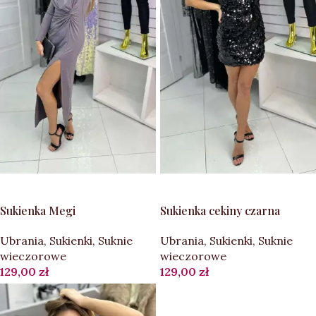
DODAJ DO KOSZYKA
DODAJ DO KOSZYKA
Sukienka Megi
Sukienka cekiny czarna
Ubrania
,
Sukienki
,
Suknie
Ubrania
,
Sukienki
,
Suknie
wieczorowe
wieczorowe
129,00
zł
129,00
zł